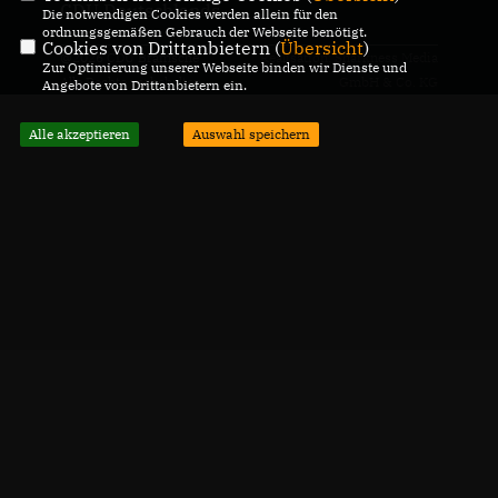
CDU Deutschlands
Die notwendigen Cookies werden allein für den
ordnungsgemäßen Gebrauch der Webseite benötigt.
Cookies von Drittanbietern (
Übersicht
)
@2026 CDU Bramsche
Realisation: Sharkness Media
Zur Optimierung unserer Webseite binden wir Dienste und
Alle Rechte vorbehalten.
GmbH & Co. KG
Angebote von Drittanbietern ein.
Alle akzeptieren
Auswahl speichern