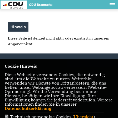
CDU Bramsche
Hinweis
Diese Seite ist derzeit nicht aktiv oder existiert in unserem
Angebot nicht.
Cookie Hinweis
Diese Webseite verwendet Cookies, die notwendig
sind, um die Webseite zu nutzen. Weiterhin
IMPRESSUM
DATENSCHUTZ
KONTAKT
verwenden wir Dienste von Drittanbietern, die uns
helfen, unser Webangebot zu verbessern (Website-
CDU Osnabrück-Land
Optmierung). Für die Verwendung bestimmter
Dienste, benötigen wir Ihre Einwilligung. Ihre
Einwilligung können Sie jederzeit widerrufen. Weitere
Informationen finden Sie in unserer
CDU in Niedersachsen
Datenschutzerklärung
.
Technisch notwendige Cookies (
Übersicht
)