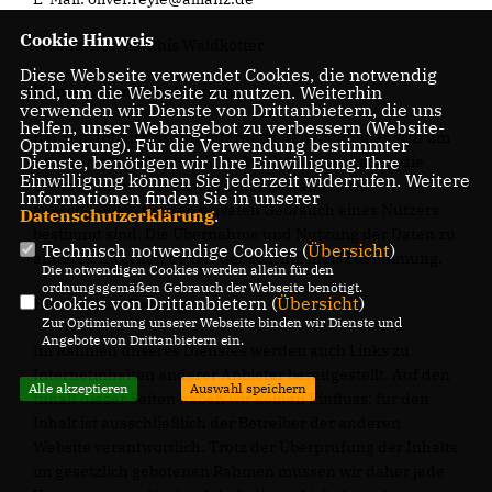
Cookie Hinweis
Webmaster: Matthis Waldkötter
Diese Webseite verwendet Cookies, die notwendig
sind, um die Webseite zu nutzen. Weiterhin
Hinweis zum Urheberrecht:
verwenden wir Dienste von Drittanbietern, die uns
helfen, unser Webangebot zu verbessern (Website-
Bei dem Inhalt unserer Internetseiten handelt es sich um
Optmierung). Für die Verwendung bestimmter
Dienste, benötigen wir Ihre Einwilligung. Ihre
urheberrechtlich geschützte Werke. Wir gestatten die
Einwilligung können Sie jederzeit widerrufen. Weitere
Übernahme von Texten in Datenbestände, die
Informationen finden Sie in unserer
ausschließlich für den privaten Gebrauch eines Nutzers
Datenschutzerklärung
.
bestimmt sind. Die Übernahme und Nutzung der Daten zu
Technisch notwendige Cookies (
Übersicht
)
anderen Zwecken bedarf der schriftlichen Zustimmung.
Die notwendigen Cookies werden allein für den
ordnungsgemäßen Gebrauch der Webseite benötigt.
Cookies von Drittanbietern (
Übersicht
)
Hinweis zur Haftung
Zur Optimierung unserer Webseite binden wir Dienste und
Angebote von Drittanbietern ein.
Im Rahmen unseres Dienstes werden auch Links zu
Internetinhalten anderer Anbieter bereitgestellt. Auf den
Alle akzeptieren
Auswahl speichern
Inhalt dieser Seiten haben wir keinen Einfluss; für den
Inhalt ist ausschließlich der Betreiber der anderen
Website verantwortlich. Trotz der Überprüfung der Inhalte
im gesetzlich gebotenen Rahmen müssen wir daher jede