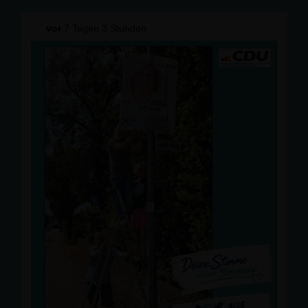
und das Wiedersehen mit vielen bekannten Gesichtern.
vor
7 Tagen 3 Stunden
Besonders beeindruckt hat uns das enorme
ehrenamtliche Engagement der vielen Helferinnen und
Helfer. Mit großem Einsatz haben sie ein hervorragend
organisiertes Turnier auf die Beine gestellt und einmal
mehr gezeigt, wie wichtig das Ehrenamt für unsere
Vereine und unsere Gemeinschaft ist.
Der idyllische Turnierplatz unter den alten Bäumen und
die entspannte Atmosphäre machten das Wochenende
zu einem echten Erlebnis. Vielen Dank an den RuF
Ueffeln-Balkum e.V. für die Einladung und die herzliche
Gastfreundschaft. Wir wünschen dem Verein weiterhin
viel Erfolg und freuen uns schon auf das nächste
Turnier!
#
CDUBramsche
#
PetraStrunk
#
Ehrenamt
#
Reitsport
#
Bramsche
Bild wurde mit Hilfe von KI bearbeitet