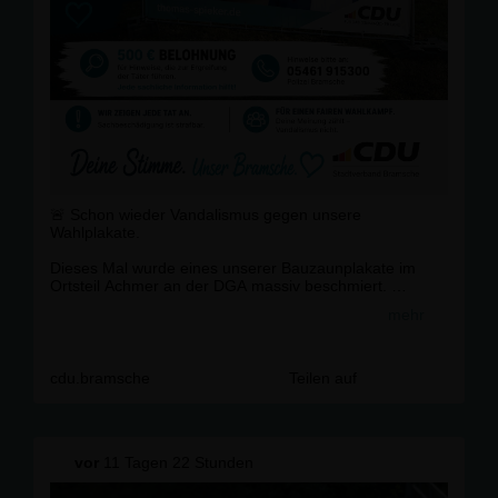
🚨 Schon wieder Vandalismus gegen unsere
Wahlplakate.
Dieses Mal wurde eines unserer Bauzaunplakate im
Ortsteil Achmer an der DGA massiv beschmiert.
mehr
Unterschiedliche politische Meinungen gehören zur
Demokratie. Sachbeschädigung, Beleidigungen und
Vandalismus gehören nicht dazu.
cdu.bramsche
Teilen auf
Wer Wahlplakate zerstört oder beschmiert, greift nicht
nur eine Partei an, sondern den fairen demokratischen
Wettbewerb. Das werden wir nicht hinnehmen.
vor
11 Tagen 22 Stunden
➡️ Wir setzen eine Belohnung von 500 € für Hinweise
aus, die zur Ermittlung der Täter führen.