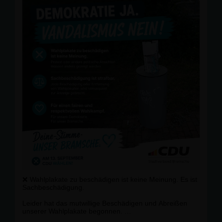
Jeder Hinweis wird selbstverständlich vertraulich
behandelt.
📞 Hinweise nimmt die Polizei Bramsche oder auch der
CDU Stadtverband Bramsche entgegen.
Jede Sachbeschädigung wird konsequent zur Anzeige
gebracht.
Wir lassen uns von solchen Aktionen nicht
einschüchtern. Unser Wahlkampf bleibt sachlich,
respektvoll und nah an den Menschen.
🩵 Deine Stimme. Unser Bramsche.
#
CDUBramsche
#
Bramsche
#
Achmer
#
Kommunalwahl2026
#
Demokratie
❌ Wahlplakate zu beschädigen ist keine Meinung. Es ist
Sachbeschädigung.
Leider hat das mutwillige Beschädigen und Abreißen
unserer Wahlplakate begonnen.