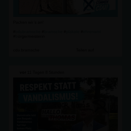
Packen wir’s an!
#
cdubramsche
#
bramsche
#
plakate
#
ehrenamt
#
b
ürgermeisterin
cdu.bramsche
Teilen auf
vor
11 Tagen 8 Stunden