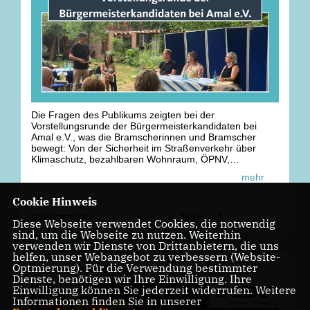
Die Fragen des Publikums zeigten bei der
Vorstellungsrunde der Bürgermeisterkandidaten bei
Amal e.V., was die Bramscherinnen und Bramscher
bewegt: Von der Sicherheit im Straßenverkehr über
Klimaschutz, bezahlbaren Wohnraum, ÖPNV,
Flächennutzung und Digitalisierung in der Verwaltung
mehr
bis hin zur Stärkung des sozialen Miteinanders.
Es gibt reichlich zu tun, um unsere Stadt noch
Cookie Hinweis
attraktiver, lebenswerter, nachhaltiger und
zukunftsorientierter zu gestalten: Unsere
cdu.bramsche
Teilen auf
Diese Webseite verwendet Cookies, die notwendig
Bürgermeisterkandidatin Petra Strunk packt es an!
sind, um die Webseite zu nutzen. Weiterhin
verwenden wir Dienste von Drittanbietern, die uns
#
cdubramsche
#
bramsche
#
b
ürgermeisterin
helfen, unser Webangebot zu verbessern (Website-
Optmierung). Für die Verwendung bestimmter
vor
3 Tagen 1 Stunde
Dienste, benötigen wir Ihre Einwilligung. Ihre
Einwilligung können Sie jederzeit widerrufen. Weitere
Informationen finden Sie in unserer